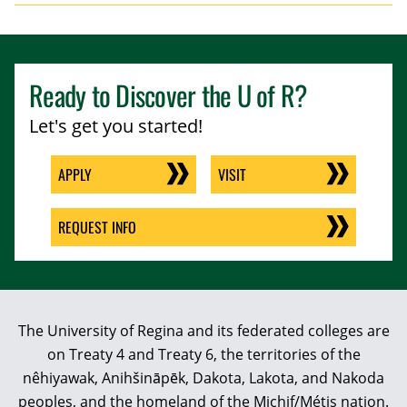
Ready to Discover the
U of R
?
Let's get you started!
APPLY
VISIT
REQUEST INFO
The University of Regina and its federated colleges are
on Treaty 4 and Treaty 6, the territories of the
nêhiyawak, Anihšināpēk, Dakota, Lakota, and Nakoda
peoples, and the homeland of the Michif/Métis nation.