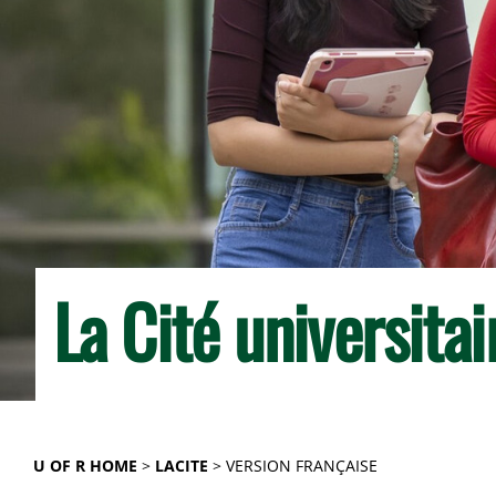
La Cité universita
U OF R HOME
LACITE
VERSION FRANÇAISE