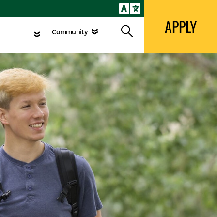
APPLY
Search
agement
Community
APPLY
Search
Community