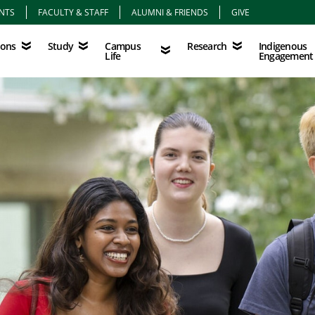
NTS
FACULTY & STAFF
ALUMNI & FRIENDS
GIVE
Study
Campus Life
Research
Indigenous Eng
Campus
Indigenous
ions
Study
Research
Life
Engagement