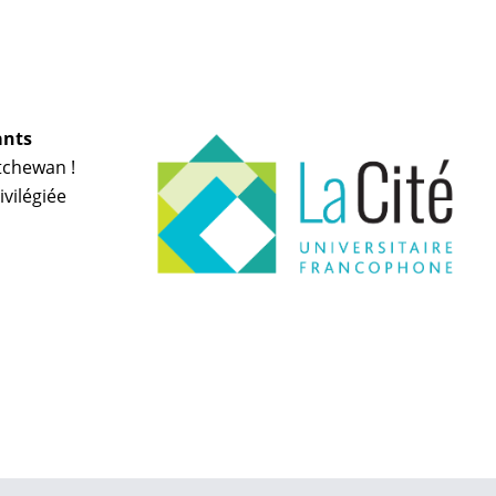
ants
tchewan !
vilégiée