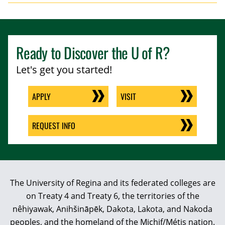
Ready to Discover the
U of R
?
Let's get you started!
APPLY
VISIT
REQUEST INFO
The University of Regina and its federated colleges are
on Treaty 4 and Treaty 6, the territories of the
nêhiyawak, Anihšināpēk, Dakota, Lakota, and Nakoda
peoples, and the homeland of the Michif/Métis nation.