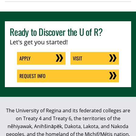
Ready to Discover the
U of R
?
Let's get you started!
APPLY
VISIT
REQUEST INFO
The University of Regina and its federated colleges are
on Treaty 4 and Treaty 6, the territories of the
nêhiyawak, Anihšināpēk, Dakota, Lakota, and Nakoda
peoples, and the homeland of the Michif/Métis nation.