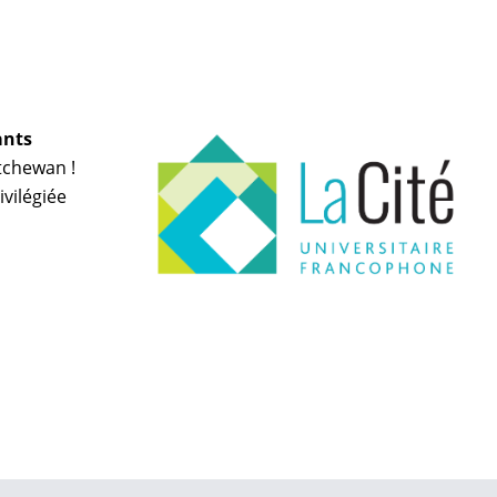
ants
tchewan !
vilégiée