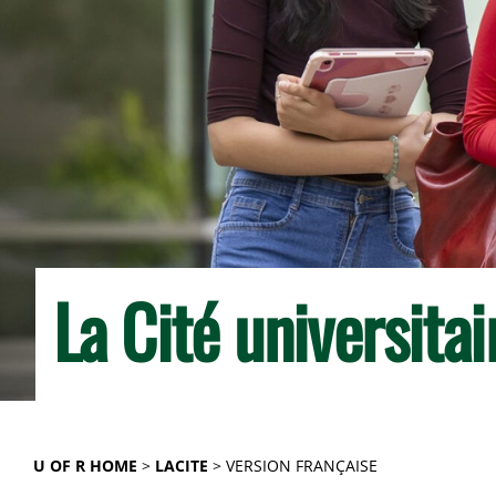
La Cité universita
U OF R HOME
LACITE
VERSION FRANÇAISE