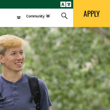
APPLY
Search
agement
Community
APPLY
Search
Community