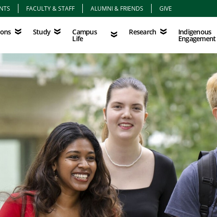
NTS
FACULTY & STAFF
ALUMNI & FRIENDS
GIVE
Study
Campus Life
Research
Indigenous Eng
Campus
Indigenous
ions
Study
Research
Life
Engagement