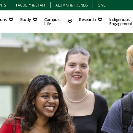
NTS
FACULTY & STAFF
ALUMNI & FRIENDS
GIVE
Study
Campus Life
Research
Indigenous Eng
Campus
Indigenous
ions
Study
Research
Life
Engagement