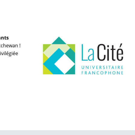
ants
tchewan !
vilégiée