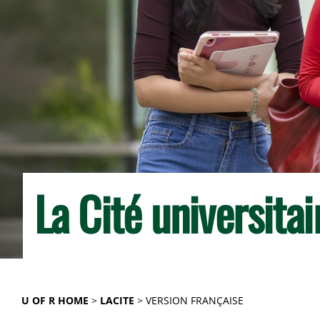
La Cité universita
U OF R HOME
LACITE
VERSION FRANÇAISE