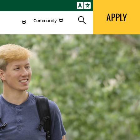
APPLY
Search
agement
Community
APPLY
Search
Community