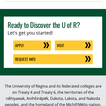
Ready to Discover the
U of R
?
Let's get you started!
APPLY
VISIT
REQUEST INFO
The University of Regina and its federated colleges are
on Treaty 4 and Treaty 6, the territories of the
nêhiyawak, Anihšināpēk, Dakota, Lakota, and Nakoda
peoples, and the homeland of the Michif/Métis nation.