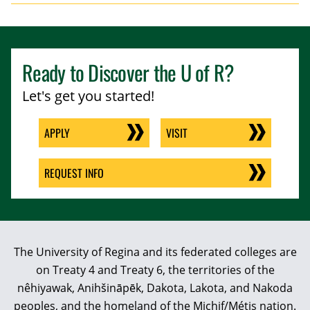
Ready to Discover the
U of R
?
Let's get you started!
APPLY
VISIT
REQUEST INFO
The University of Regina and its federated colleges are
on Treaty 4 and Treaty 6, the territories of the
nêhiyawak, Anihšināpēk, Dakota, Lakota, and Nakoda
peoples, and the homeland of the Michif/Métis nation.