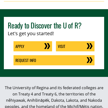
Ready to Discover the
U of R
?
Let's get you started!
APPLY
VISIT
REQUEST INFO
The University of Regina and its federated colleges are
on Treaty 4 and Treaty 6, the territories of the
nêhiyawak, Anihšināpēk, Dakota, Lakota, and Nakoda
peoples, and the homeland of the Michif/Métis nation.