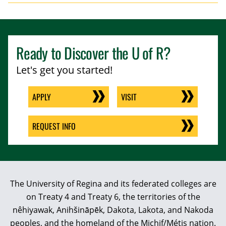
Ready to Discover the
U of R
?
Let's get you started!
APPLY
VISIT
REQUEST INFO
The University of Regina and its federated colleges are
on Treaty 4 and Treaty 6, the territories of the
nêhiyawak, Anihšināpēk, Dakota, Lakota, and Nakoda
peoples, and the homeland of the Michif/Métis nation.