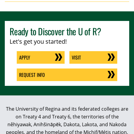
Ready to Discover the
U of R
?
Let's get you started!
APPLY
VISIT
REQUEST INFO
The University of Regina and its federated colleges are
on Treaty 4 and Treaty 6, the territories of the
nêhiyawak, Anihšināpēk, Dakota, Lakota, and Nakoda
peoples, and the homeland of the Michif/Métis nation.